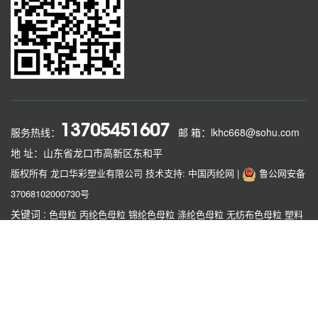
13705451607
服务热线：
邮 箱：lkhc668@sohu.com
地 址：山东省龙口市高新区东和平
版权所有 龙口华彩塑业有限公司
技术支持: 中国丙纶网
|
鲁公网安备
37068102000730号
关键词 :
色母粒
丙纶色母粒
锦纶色母粒
涤纶色母粒
无纺布色母粒
塑料
色母粒
功能母粒
龙口色母粒
友情链接 :
赛芙蓉
丝丝缘
大唐大宝
恒泰
项硕
运成
欣乐机械
传祺
方辰
霞华
如果本网站发布的文章或者图片或字体有侵权，请立即联系网站负责人进
行删除，联系人：薛小姐 138 6101 6292，付小姐 153 1256 7839