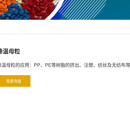
降温母粒
降温母粒的应用：PP、PE等树脂的挤出、注塑、纺丝及无纺布
我要询盘