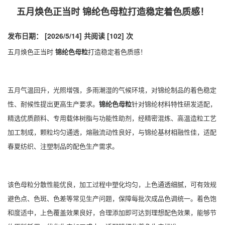
五月焕色正当时 锦纶色母粒打造稳定着色质感！
发布日期： [2026/5/14]
共阅读 [102] 次
五月焕色正当时
锦纶色母粒
打造稳定着色质感！
五月气温回升，光照增强，多雨潮湿的气候环境，对锦纶制品的着色稳定
性、耐候性提出更高生产要求。
锦纶色母粒
针对锦纶材料特性研发适配，
精选优质颜料、专用载体树脂与功能性助剂，经精密混炼、高温造粒工艺
加工制成，颗粒均匀通透，熔融流动性良好，与锦纶基材相融性佳，适配
春夏纺织、注塑制品的配色生产需求。
该色母粒分散性能优良，加工过程中塑化均匀，上色通透细腻，可有效规
避色点、色斑、色差等常见生产问题，保障每批次成品色调统一。着色饱
和度适中，上色覆盖效果良好，合理添加即可达到理想配色效果，能够节