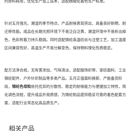
约原料耗用，优化生产加工成本，适配精细化着色生产标准。
针对五月强光、潮湿的季节特点，产品耐候表现突出，具备良好耐晒、耐
迁移性能。成品在长期光照环境下不易泛白泛黄，潮湿环境中不易析出掉
色，色彩附着力持久稳固。同时适配锦纶高温纺丝与注塑工艺，加工温度
区间兼容性好，高温生产不易分解变色，保持物料理化性质稳定。
配方洁净合规，无有害添加，气味清淡，适配服饰织带、家纺面料、工业
锦纶配件、户外针织制品等多类产品。五月正值面料换新、产能备货阶
段，
锦纶色母粒
依托优异的分散性、稳定的耐候能力与便捷加工特性，简
化调色流程，提升成品外观质感，为锦纶制品提供稳妥可靠的着色配套方
案，适配行业常态化高品质生产。
相关产品