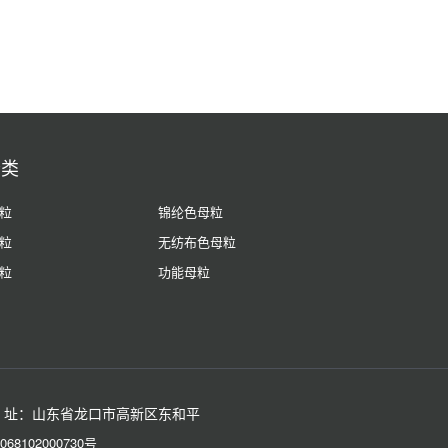
分类
粒
锦纶色母粒
粒
无纺布色母粒
粒
功能母粒
 址：山东省龙口市高新区东和平
68102000730号