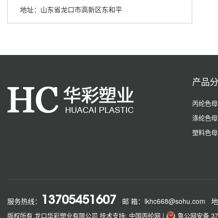
地址：山东省龙口市高新区东和平
产品
丙纶色母
涤纶色母
塑料色母
13705451607
服务热线：
邮 箱：lkhc668@sohu.com
地
版权所有 龙口华彩塑业有限公司
技术支持: 中国丙纶网
|
鲁公网安备 370