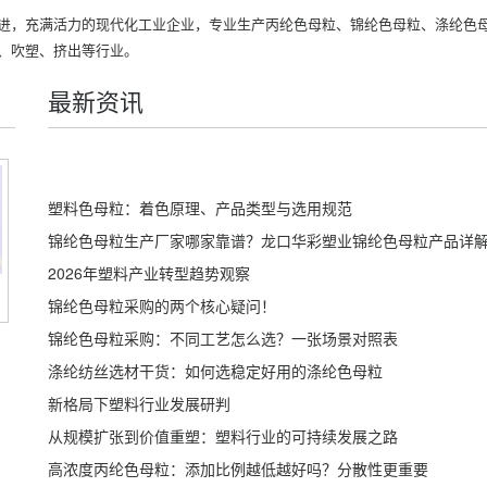
进，充满活力的现代化工业企业，专业生产
丙纶色母粒
、
锦纶色母粒
、
涤纶色
、吹塑、挤出等行业。
最新资讯
塑料色母粒：着色原理、产品类型与选用规范
锦纶色母粒生产厂家哪家靠谱？龙口华彩塑业锦纶色母粒产品详
2026年塑料产业转型趋势观察
锦纶色母粒采购的两个核心疑问！
锦纶色母粒采购：不同工艺怎么选？一张场景对照表
涤纶纺丝选材干货：如何选稳定好用的涤纶色母粒
新格局下塑料行业发展研判
从规模扩张到价值重塑：塑料行业的可持续发展之路
高浓度丙纶色母粒：添加比例越低越好吗？分散性更重要