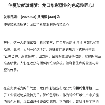
​仲夏染就斑斓梦：龙口华彩塑业的色母粒匠心！
发布日期： [2025/6/3]
共阅读 [339] 次
仲夏染就斑斓梦：龙口华彩塑业的色母粒匠心！
芒种，这一古老而富有生机的节气，在每年公历 6 月 5 日前后如期
降临。此时，太阳黄经达 75°，意味着仲夏的热烈正式拉开帷幕。
“芒种芒种，连收带种”，田野间，金黄的麦浪等待收割，翠绿的秧苗
准备移栽，人们在收获与播种间忙碌穿梭，诠释着生命的轮回与希
望的传承。
在这充满活力的节气里，龙口华彩塑业有限公司的
锦纶色母粒
，正
于工业领域绽放独特光芒。锦纶色母粒，作为锦纶纤维生产中关键
的着色材料，以其卓越性能备受瞩目。它的诞生，是科技与工艺的