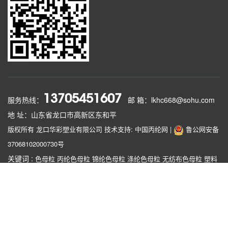
13705451607
服务热线：
邮 箱：lkhc668@sohu.com
地 址：山东省龙口市高新区东和平
版权所有 龙口华彩塑业有限公司
技术支持: 中国丙纶网
|
鲁公网安备
37068102000730号
关键词 :
色母粒
丙纶色母粒
锦纶色母粒
涤纶色母粒
无纺布色母粒
塑料
色母粒
功能母粒
龙口色母粒
友情链接 :
赛芙蓉
丝丝缘
大唐大宝
恒泰
项硕
运成
欣乐机械
传祺
方辰
霞华
如果本网站发布的文章或者图片或字体有侵权，请立即联系网站负责人进