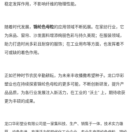
稳定发挥作用，不影响纤维的物理性能。
随着时代发展，
锦纶色母粒
的应用领域不断拓展。在家纺行业，它
为床品、窗帘、沙发面料增添绚丽色彩与持久美观；在服装领域，
助力打造时尚多彩且耐穿的服饰；在工业用布等方面，也发挥着不
可或缺的着色作用。
正如芒种时节农民辛勤耕耘，为未来丰收播撒希望种子。龙口华彩
塑业也在持续探索锦纶色母粒的更多可能，不断创新研发，提升产
品品质，为各行业发展注入新活力，在工业的 “沃土” 上，期待收获
更为丰硕的成果。
龙口华彩塑业有限公司
是一家集科技、生产、销售于一体，技术实力雄
厚，设备先进，充满活力的现代化工业企业，专业生产
丙纶色母粒
、
锦纶