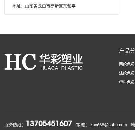
地址：山东省龙口市高新区东和平
产品
丙纶色母
涤纶色母
塑料色母
13705451607
服务热线：
邮 箱：lkhc668@sohu.com
地
版权所有 龙口华彩塑业有限公司
技术支持: 中国丙纶网
|
鲁公网安备 370