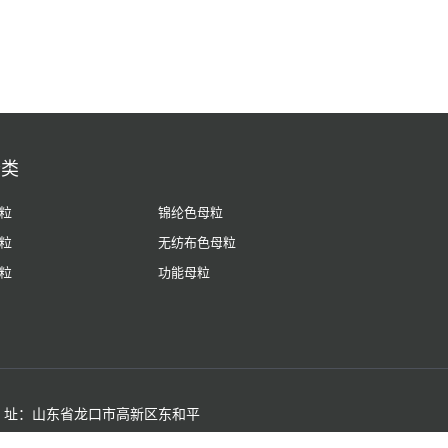
分类
粒
锦纶色母粒
粒
无纺布色母粒
粒
功能母粒
 址：山东省龙口市高新区东和平
68102000730号