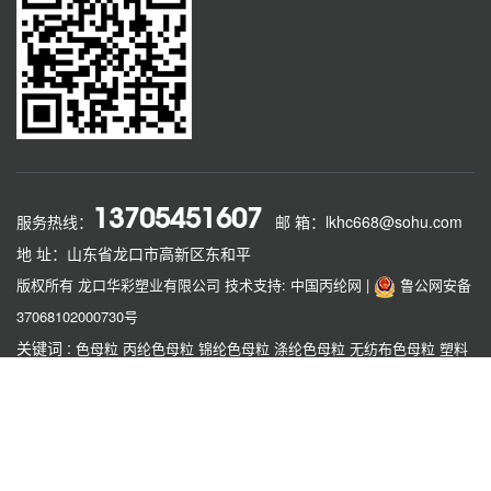
13705451607
服务热线：
邮 箱：lkhc668@sohu.com
地 址：山东省龙口市高新区东和平
版权所有 龙口华彩塑业有限公司
技术支持: 中国丙纶网
|
鲁公网安备
37068102000730号
关键词 :
色母粒
丙纶色母粒
锦纶色母粒
涤纶色母粒
无纺布色母粒
塑料
色母粒
功能母粒
龙口色母粒
友情链接 :
赛芙蓉
丝丝缘
大唐大宝
恒泰
项硕
运成
欣乐机械
传祺
方辰
霞华
如果本网站发布的文章或者图片或字体有侵权，请立即联系网站负责人进