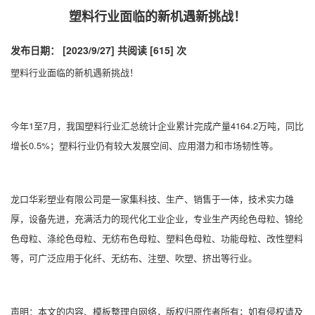
塑料行业面临的新机遇新挑战！
发布日期： [2023/9/27]
共阅读 [615] 次
塑料行业面临的新机遇新挑战！
今年1至7月，我国塑料行业汇总统计企业累计完成产量4164.2万吨，同比
增长0.5%；塑料行业仍有较大发展空间、应用潜力和市场韧性等。
龙口华彩塑业有限公司
是一家集科技、生产、销售于一体，技术实力雄
厚，设备先进，充满活力的现代化工业企业，专业生产
丙纶色母粒
、
锦纶
色母粒
、
涤纶色母粒
、
无纺布色母粒
、
塑料色母粒
、
功能母粒
、改性塑料
等，可广泛应用于化纤、无纺布、注塑、吹塑、挤出等行业。
声明：本文的内容、模板整理自网络，版权归原作者所有；如有侵权请及