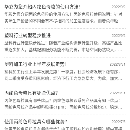
华彩为您介绍丙纶色母粒的使用方法！
2022/9/2
华彩为您介绍丙纶色母粒的使用方法！丙纶色母粒使用说明：针对
实际生产设备的不同会有不尽相同的加工温度要求，而着色母粒的
添加量应控制在0.8%~5%，确保无纺布加工过程顺利。丙纶色母粒
特点：具有良好的品质稳定性，分散性佳，质量予以保证; 丙纶
塑料行业转型稳步推进！
2022/9/2
色......
塑料行业转型稳步推进！随着产业结构逐步转型升级，高档产品比
重逐步加大，基础配套服务功能不断完善，市场空间仍然较大，产
值可保持较高增速，在满足社会一般性需求的基础性应用领域保持
稳步增长情况下，高端应用领域在逐步强化，塑料加工业仍处于上
塑料加工行业上半年发展走势！
2022/8/31
升发展阶......
塑料加工行业上半年发展走势！一季度，社会经济发展平稳有序，
到二季度受多重因素影响，经济下行压力急剧增大。为此，加大宏
观政策调节力度，有效实施稳经济一揽子政策措施，使疫情反弹得
到有效控制，国民经济企稳回升，社会大局保持稳定。 塑料加......
丙纶色母粒具有哪些优点？
2022/8/31
丙纶色母粒具有哪些优点？丙纶色母粒该系列产品具有如下优点：
丙纶色母粒产品中颜料粒径<1μm； 丙纶色母粒分散均匀、稳定，
着色力高； 丙纶色母粒具有优良的过滤性能；丙纶色母粒具有较高
的耐热性、耐光性。龙口华彩塑业有限公司专业生......
使用丙纶色母粒具有哪些优势？
2022/7/8
使用丙纶色母粒具有哪些优势？由于颜料在贮存和使用过程中直接