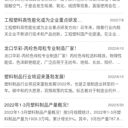
接触空气，于是会发生吸潮、氧化、结团等现象，直接使用会在塑
胶产品表面出现色点，色相发暗、颜色容易褪变，并且在混合时造
成尘土飞扬，影响操作人员的健康。而丙纶色母粒在生产过程中经
工程塑料高性能化或为企业重点研发方向！
2022/7/8
过机械加......
工程塑料高性能化或为企业重点研发方向！近年来，随着行业内相
关企业不断进行技术和产品创新，工程塑料国产化提速。在企业进
行技术研发以及工程塑料下游应用行业，尤其是战略性新兴产业加
速发展的背景下，预计企业原材料自给率、工程塑料产品生产水平
龙口华彩-丙纶色母粒专业制造厂家！
2022/6/10
不断提升......
龙口华彩-丙纶色母粒专业制造厂家！丙纶色母粒选料精良，物理性
能佳、色泽鲜艳稳定，广泛应用于无纺布、地毯、长丝、短纤、粗
旦等产品着色。丙纶色母粒可根据客户不同的颜色、单丝纤度、丝
形、耐温、耐光等性能要求，为客户提供个性化服务。 龙口......
塑料制品行业将迎来蓬勃发展!
2022/6/10
塑料制品行业将迎来蓬勃发展!2022年，也是正值制造业转型的一
年。碳中和的大愿景，双限政策的实施。标志着对于制造业的升级
改革，志在必行！制造业需要高质量的发展，对于高技术，高附加
值的产品需求也会变的更加强烈。相对应的，塑料制品制造，也将
2022年1-3月塑料制品产量概况！
2022/5/30
迎来......
2022年1-3月塑料制品产量概况！按3月规模统计，2022年1-3月塑
料制品产量为1926.3万吨，累计增长5%。其中，3月份产量787.8
万吨，同比增长6.3%。龙口华彩塑业有限公司是一家集科技、生