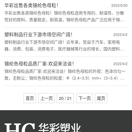
产、销售于一体，专业生产丙纶色母粒、......
华彩出售各类锦纶色母粒！
2022/5/30
华彩出售各类锦纶色母粒！锦纶色母粒选用专用的、耐温性、分散
性好的原料，质量稳定，耐高温，锦纶色母粒产品广泛应用于锦纶
产品。锦纶色母粒的外观：颗粒均匀，无粉尘；含水率：≤0.5%；耐
热性：≥280℃；耐光牢度：≥7级；耐候性：≥4级龙口华彩塑......
塑料制品行业下游市场空间广阔！
2022/4/2
塑料制品行业下游市场空间广阔！近年来，受益于汽车、家用电
器、消费、包装、消费电子、医疗器械等行业的增长，国内塑料制
品需求稳定增长。随着材料研究的进一步突破，塑料零部件应用领
域不断拓展，拓展到航空航天、新能源、先进制造和新型加工技术
锦纶色母粒品质厂家-欢迎来洽谈！
2022/4/2
等领域，与......
锦纶色母粒品质厂家-欢迎来洽谈！锦纶色母粒的外观：色泽均匀一
致，无粉尘；锦纶色母粒的粒度：Φ（2.4~3.5）mm×（3~3.4）mm
锦纶色母粒的水份：≤2.0%（wt.）；耐热性：≥280℃龙口华彩塑业
有限公司是一家集科技、生产、销售于一......
首页
上一页
20 / 21
下一页
尾页